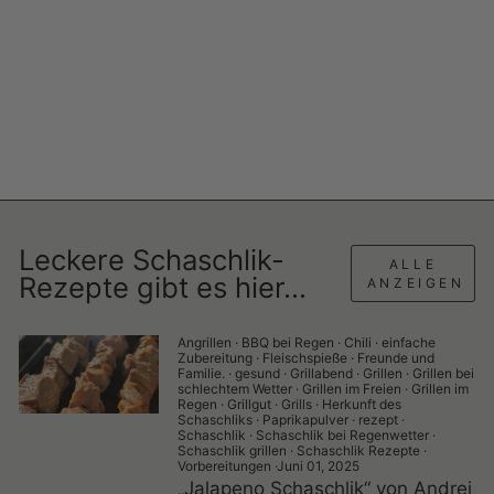
Aga
njo
k
AGANJOK
€10,99
€2,20/kg
Ausverkauft
Leckere Schaschlik-
ALLE
Rezepte gibt es hier...
ANZEIGEN
Angrillen
·
BBQ bei Regen
·
Chili
·
einfache
Zubereitung
·
Fleischspieße
·
Freunde und
Familie.
·
gesund
·
Grillabend
·
Grillen
·
Grillen bei
schlechtem Wetter
·
Grillen im Freien
·
Grillen im
Regen
·
Grillgut
·
Grills
·
Herkunft des
Schaschliks
·
Paprikapulver
·
rezept
·
Schaschlik
·
Schaschlik bei Regenwetter
·
Schaschlik grillen
·
Schaschlik Rezepte
·
Vorbereitungen
·
Juni 01, 2025
„Jalapeno Schaschlik“ von Andrej