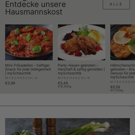
Entdecke unsere
ALLE
Hausmannskost
Mini-Frikadellen – Saftiger
Party-Haxen gebraten –
Hähnchenschn
Snack für jede Gelegenheit
Herzhaft & saftig genießen |
gebraten – Knu
| mySchaschlik
mySchaschlik
Genuss für jed
mySchaschlik
MYSCHASCHLIK
MYSCHASCHLIK
MYSCHASC
€3,99
€5,49
€18,30/kg
€6,59
€17,34/kg