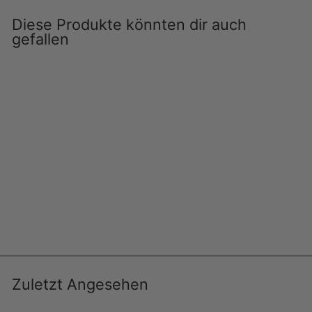
Diese Produkte könnten dir auch
gefallen
Ausverkauft
5 kg Apfelholzkohle –
Fruchtiges Aroma für
perfektes Grillen | Aganjok
AGANJOK
€10,99
€2,20/kg
Zuletzt Angesehen