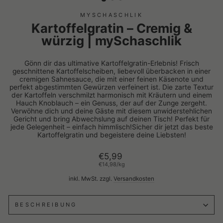
MYSCHASCHLIK
Kartoffelgratin – Cremig &
würzig | mySchaschlik
Gönn dir das ultimative Kartoffelgratin-Erlebnis! Frisch
geschnittene Kartoffelscheiben, liebevoll überbacken in einer
cremigen Sahnesauce, die mit einer feinen Käsenote und
perfekt abgestimmten Gewürzen verfeinert ist. Die zarte Textur
der Kartoffeln verschmilzt harmonisch mit Kräutern und einem
Hauch Knoblauch – ein Genuss, der auf der Zunge zergeht.
Verwöhne dich und deine Gäste mit diesem unwiderstehlichen
Gericht und bring Abwechslung auf deinen Tisch! Perfekt für
jede Gelegenheit – einfach himmlisch!Sicher dir jetzt das beste
Kartoffelgratin und begeistere deine Liebsten!
Normaler
€5,99
Preis
€14,98
/
kg
inkl. MwSt. zzgl.
Versandkosten
BESCHREIBUNG