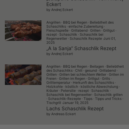
Eckert
by Andrej Eckert
Angrillen
·
BBQ bei Regen
·
Beliebtheit des
Schaschliks
·
einfache Zubereitung
·
Fleischspieße
·
Grillabend
·
Grillen
·
Grillgut
·
rezept
·
Schaschlik
·
Schaschlik bei
Regenwetter
·
Schaschlik Rezepte
·
Juni 01,
2025
„A la Sanja“ Schaschlik Rezept
by Andrej Eckert
Angrillen
·
BBQ bei Regen
·
Beilagen
·
Beliebtheit
des Schaschliks
·
Chili
·
gesund
·
Grillabend
·
Grillen
·
Grillen bei schlechtem Wetter
·
Grillen im
Freien
·
Grillen im Regen
·
Grillgut
·
Grills
·
Grilltemperatur
·
Herkunft des Schaschliks
·
Holzkohle
·
köstlich
·
köstliche Abwechslung
·
Kräuter
·
Petersilie
·
rezept
·
Schaschlik
·
Schaschlik bei Regenwetter
·
Schaschlik grillen
·
Schaschlik-Rezepte
·
Tipps
·
Tipps und Tricks
·
Tischgrill
·
Januar 19, 2025
Lachs Schaschlik Rezept
by Andreas Eckert