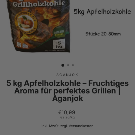
AGANJOK
5 kg Apfelholzkohle – Fruchtiges
Aroma für perfektes Grillen |
Aganjok
Normaler
€10,99
Preis
€2,20
/
kg
inkl. MwSt. zzgl.
Versandkosten