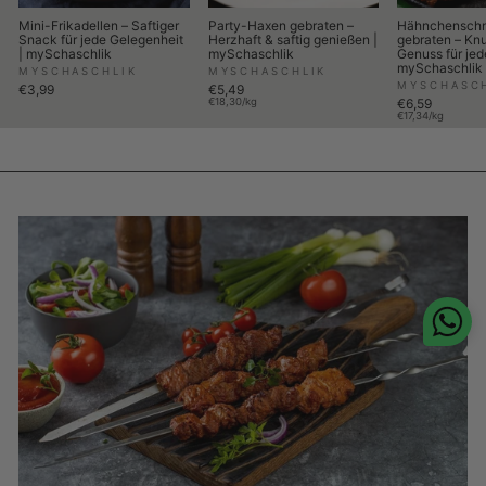
Mini-Frikadellen – Saftiger
Party-Haxen gebraten –
Hähnchenschn
Snack für jede Gelegenheit
Herzhaft & saftig genießen |
gebraten – Knu
| mySchaschlik
mySchaschlik
Genuss für jed
mySchaschlik
MYSCHASCHLIK
MYSCHASCHLIK
MYSCHASC
€3,99
€5,49
€18,30/kg
€6,59
€17,34/kg