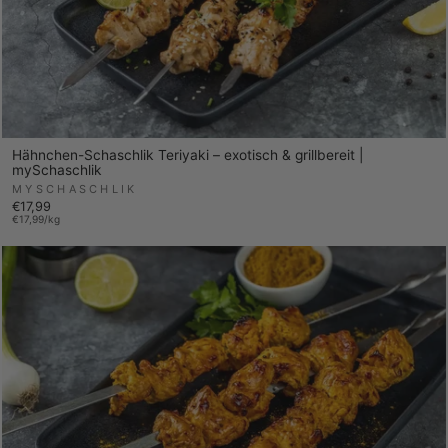
Hähnchen-Schaschlik Teriyaki – exotisch & grillbereit |
mySchaschlik
MYSCHASCHLIK
€17,99
€17,99/kg