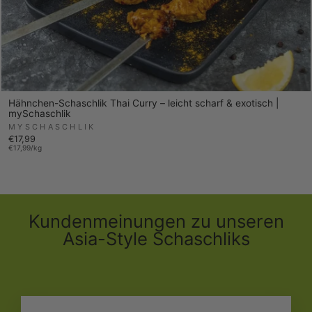
Hähnchen-Schaschlik Thai Curry – leicht scharf & exotisch |
mySchaschlik
MYSCHASCHLIK
€17,99
€17,99/kg
Kundenmeinungen zu unseren
Asia-Style Schaschliks