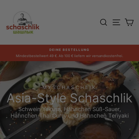
Direkt
zum
Inhalt
SUCHE
SEITE
E
DEINE BESTELLUNG
Pause
Mindestbestellwert 49 €. Ab 100 € liefern wir versandkostenfrei.
Diashow
MYSCHASCHLIK
Asia-Style Schaschlik
Schwein Yakusa, Hähnchen Süß-Sauer,
Hähnchen Thai Curry und Hähnchen Teriyaki