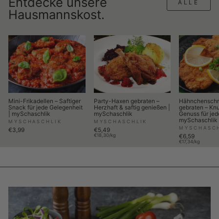
Entdecke unsere
ALLE
Hausmannskost.
Mini-Frikadellen – Saftiger
Party-Haxen gebraten –
Hähnchenschn
Snack für jede Gelegenheit
Herzhaft & saftig genießen |
gebraten – Knu
| mySchaschlik
mySchaschlik
Genuss für jed
mySchaschlik
MYSCHASCHLIK
MYSCHASCHLIK
MYSCHASC
€3,99
€5,49
€18,30/kg
€6,59
€17,34/kg