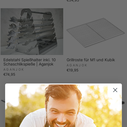
€54,95
Edelstahl Spießhalter inkl. 10
Grillroste für M1 und Kubik
Schaschlikspieße | Aganjok
AGANJOK
AGANJOK
€19,95
€74,95