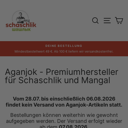
Direkt
zum
Inhalt
SUCHE
SEITE
E
DEINE BESTELLUNG
Pause
Mindestbestellwert 49 €. Ab 100 € liefern wir versandkostenfrei.
Diashow
Aganjok - Premiumhersteller
für Schaschlik und Mangal
Vom 28.07. bis einschließlich 06.08.2026
findet kein Versand von Aganjok-Artikeln statt.
Bestellungen können weiterhin wie gewohnt
aufgegeben werden. Der Versand erfolgt wieder
ab dem
07.08.2026
.