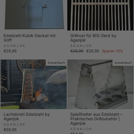
Edelstahl Kubik-Deckel mit
Grillrost für BIG Gerd by
Griff
Aganjok
AGANJOK
AGANJOK
Normaler
Sonderpreis
€29,95
€29,99
€26,95
Sparen 10%
Preis
Ausverkauft
Ausverkauft
Lachsbrett Edelstahl by
Spießhalter aus Edelstahl –
Aganjok
Praktisches Grillzubehör |
Aganjok
AGANJOK
AGANJOK
€59,95