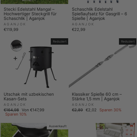
Stecki Edelstahl Mangal –
Schaschlik Edelstahl
Hochwertiger Steckgrill für
Spießaufsatz für Gasgrill – 6
Schaschlik | Aganjok
Spieße | Aganjok
AGANJOK
AGANJOK
€119,99
€22,99
Reduziert
Reduziert
Utschak mit uzbekischen
Klassiker Spieße 60 cm –
Kasan-Sets
Stärke 1,5 mm | Aganjok
AGANJOK
AGANJOK
Normaler
Sonderpreis
Normaler
Sonderpreis
€164,98
Von €147,99
€2,89
€2,02
Sparen 30%
Preis
Preis
Sparen 10%
Ausverkauft