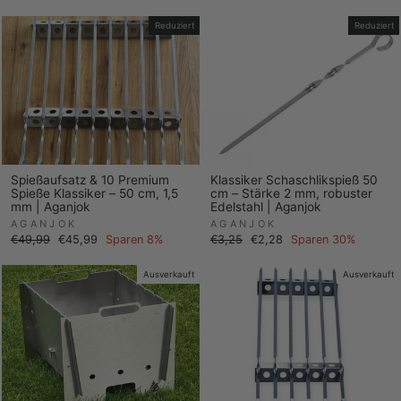
Reduziert
Reduziert
Spießaufsatz & 10 Premium
Klassiker Schaschlikspieß 50
Spieße Klassiker – 50 cm, 1,5
cm – Stärke 2 mm, robuster
mm | Aganjok
Edelstahl | Aganjok
AGANJOK
AGANJOK
Normaler
Sonderpreis
Normaler
Sonderpreis
€49,99
€45,99
Sparen 8%
€3,25
€2,28
Sparen 30%
Preis
Preis
Ausverkauft
Ausverkauft