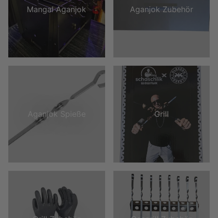
Mangal Aganjok
Aganjok Zubehör
Aganjok Spieße
Grill