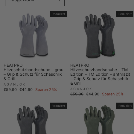
Reduziert
Reduziert
HEATPRO
HEATPRO
Hitzeschutzhandschuhe – grau
Hitzeschutzhandschuhe – TM
– Grip & Schutz für Schaschlik
Edition – TM Edition – anthrazit
& Grill
– Grip & Schutz für Schaschlik
& Grill
AGANJOK
AGANJOK
Normaler
Sonderpreis
€59,90
€44,90
Sparen 25%
Preis
Normaler
Sonderpreis
€59,90
€44,90
Sparen 25%
Preis
Reduziert
Reduziert