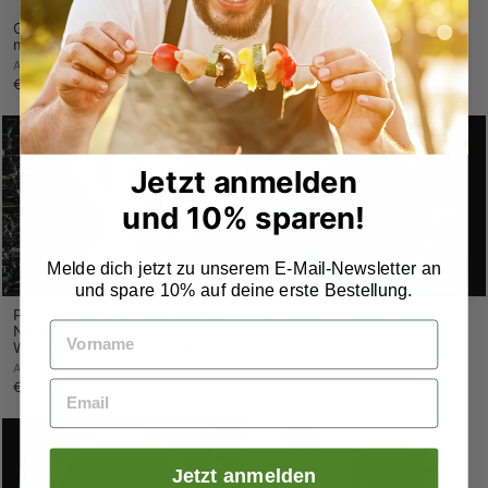
GN Behälter 1/2 Edelstahl/ 65
Kasan
mm
AGANJOK
AGANJOK
€49,95
€12,95
Jetzt anmelden
und 10% sparen!
Melde dich jetzt zu unserem E-Mail-Newsletter an
und spare 10% auf deine erste Bestellung.
Pommesgabel aus Edelstahl –
Kasanaufsatz für Kubik und
Nachhaltig &
M1
Wiederverwendbar | Aganjok
AGANJOK
AGANJOK
€24,95
€2,00
Jetzt anmelden