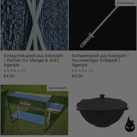
Ausverkauft
Schaschlikspieß aus Edelstahl
Schwertspieß aus Edelstahl –
– Perfekt für Mangal & Grill |
Hochwertiger Grillspieß |
Aganjok
Aganjok
AGANJOK
AGANJOK
€4,00
€4,00
Ausverkauft