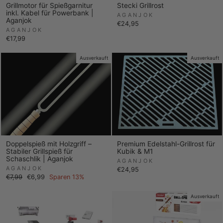
Grillmotor für Spießgarnitur
Stecki Grillrost
inkl. Kabel für Powerbank |
AGANJOK
Aganjok
€24,95
AGANJOK
€17,99
Ausverkauft
Ausverkauft
Doppelspieß mit Holzgriff –
Premium Edelstahl-Grillrost für
Stabiler Grillspieß für
Kubik & M1
Schaschlik | Aganjok
AGANJOK
AGANJOK
€24,95
Normaler
Sonderpreis
€7,99
€6,99
Sparen 13%
Preis
Ausverkauft