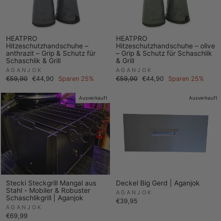
HEATPRO
HEATPRO
Hitzeschutzhandschuhe –
Hitzeschutzhandschuhe – olive
anthrazit – Grip & Schutz für
– Grip & Schutz für Schaschlik
Schaschlik & Grill
& Grill
AGANJOK
AGANJOK
Normaler
Sonderpreis
Normaler
Sonderpreis
€59,90
€44,90
Sparen 25%
€59,90
€44,90
Sparen 25%
Preis
Preis
Ausverkauft
Ausverkauft
Stecki Steckgrill Mangal aus
Deckel Big Gerd | Aganjok
Stahl - Mobiler & Robuster
AGANJOK
Schaschlikgrill | Aganjok
€39,95
AGANJOK
€69,99