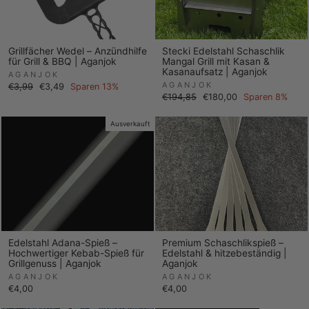
Grillfächer Wedel – Anzündhilfe
Stecki Edelstahl Schaschlik
für Grill & BBQ | Aganjok
Mangal Grill mit Kasan &
Kasanaufsatz | Aganjok
AGANJOK
AGANJOK
Normaler
Sonderpreis
€3,99
€3,49
Sparen 13%
Preis
Normaler
Sonderpreis
€194,85
€180,00
Sparen 8%
Preis
Ausverkauft
Edelstahl Adana-Spieß –
Premium Schaschlikspieß –
Hochwertiger Kebab-Spieß für
Edelstahl & hitzebeständig |
Grillgenuss | Aganjok
Aganjok
AGANJOK
AGANJOK
€4,00
€4,00