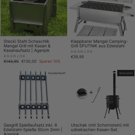
Stecki Stahl Schaschlik
Klappbarer Mangal Camping-
Mangal Grill mit Kasan &
Grill SPUTNIK aus Edelstahl
Kasanaufsatz | Aganjok
AGANJOK
AGANJOK
€39,95
Normaler
Sonderpreis
€143,90
€130,00
Sparen 10%
Preis
Ausverkauft
Reduziert
Gasgrill Spießaufsatz inkl. 6
Utschak (mit Schornstein) mit
Edelstahl-Spieße 50cm 2mm |
uzbekischen Kasan-Set
Aganjok