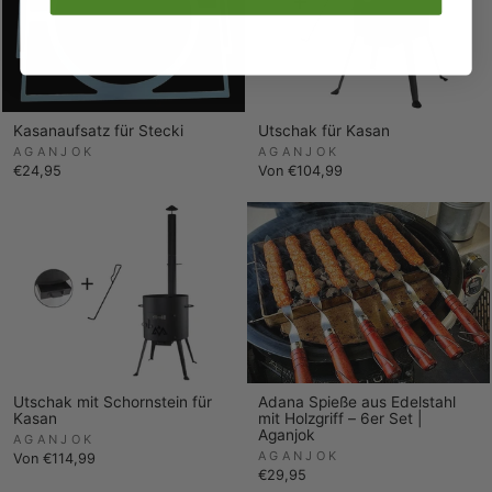
Kasanaufsatz für Stecki
Utschak für Kasan
AGANJOK
AGANJOK
€24,95
Von €104,99
Utschak mit Schornstein für
Adana Spieße aus Edelstahl
Kasan
mit Holzgriff – 6er Set |
Aganjok
AGANJOK
AGANJOK
Von €114,99
€29,95