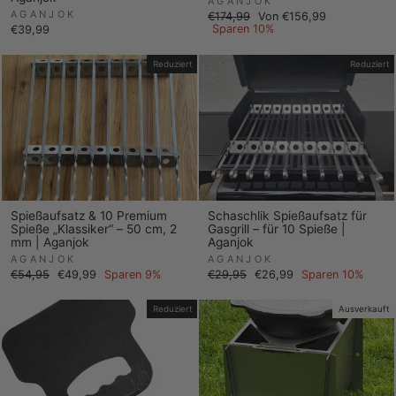
AGANJOK
AGANJOK
Normaler
Sonderpreis
€174,99
Von €156,99
Preis
Sparen 10%
€39,99
Reduziert
Reduziert
Spießaufsatz & 10 Premium
Schaschlik Spießaufsatz für
Spieße „Klassiker“ – 50 cm, 2
Gasgrill – für 10 Spieße |
mm | Aganjok
Aganjok
AGANJOK
AGANJOK
Normaler
Sonderpreis
Normaler
Sonderpreis
€54,95
€49,99
Sparen 9%
€29,95
€26,99
Sparen 10%
Preis
Preis
Reduziert
Ausverkauft