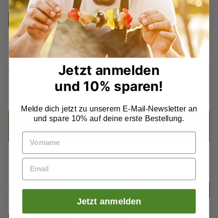
freigegeben werden müssen
KOMMENTAR POSTEN
Diese Website ist durch hCaptcha geschützt und es gelten die
allgemeinen
Geschäftsbedingungen
und
Datenschutzbestimmungen
von hCaptcha.
Jetzt anmelden
und 10% sparen!
Melde dich jetzt zu unserem E-Mail-Newsletter an
und spare 10% auf deine erste Bestellung.
ZURÜCK ZU REZEPTE
weitere
ALLE ANZEIGEN
Jetzt anmelden
August 09, 2024