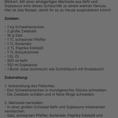
Winkert. Mit einer einzigartigen Marinade aus Kefir und
Sojasauce wird dieses Schaschlik zu einem wahren Genuss.
Hier ist das Rezept, damit ihr es zu Hause ausprobieren könnt!
Zutaten:
- 1 kg Schweinenacken
- 2 große Zwiebeln
- 16 g Salz
- 1 TL schwarzer Pfeffer
- 1 TL Koriander
- 2 TL Paprika Edelsüß
- 1 TL Kreuzkümmel
- 1 EL Öl
- 500 ml Kefir
- 100 ml Sojasauce
- 1 Bund Jusai (schmeckt wie Schnittlauch mit Knoblauch)
Zubereitung:
1. Vorbereitung des Fleisches:
- Den Schweinenacken in mundgerechte Stücke schneiden.
- Die Zwiebeln schälen und in feine Ringe schneiden.
2. Marinade herstellen:
- In einer großen Schüssel Kefir und Sojasauce miteinander
vermischen.
- Salz, schwarzen Pfeffer, Koriander, Paprika Edelsüß und