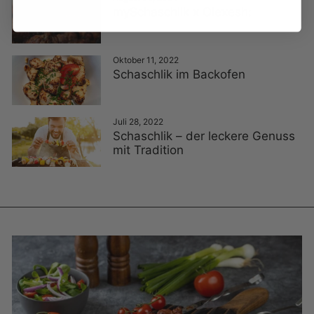
mySchaschlik x Olexesh:
Oktober 11, 2022
Schaschlik im Backofen
Juli 28, 2022
Schaschlik – der leckere Genuss
mit Tradition