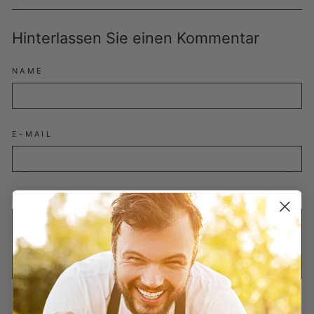
teilen
twittern
pinnen
Hinterlassen Sie einen Kommentar
NAME
E-MAIL
NACHRICHT
Bitte beachten Sie, dass Kommentare vor der Veröffentlichung