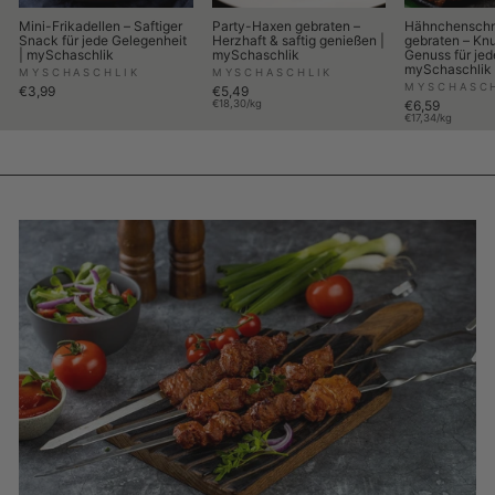
Mini-Frikadellen – Saftiger
Party-Haxen gebraten –
Hähnchenschn
Snack für jede Gelegenheit
Herzhaft & saftig genießen |
gebraten – Knu
| mySchaschlik
mySchaschlik
Genuss für jed
mySchaschlik
MYSCHASCHLIK
MYSCHASCHLIK
MYSCHASC
€3,99
€5,49
€18,30/kg
€6,59
€17,34/kg