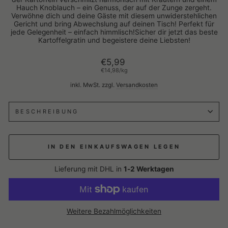
Hauch Knoblauch – ein Genuss, der auf der Zunge zergeht.
Verwöhne dich und deine Gäste mit diesem unwiderstehlichen
Gericht und bring Abwechslung auf deinen Tisch! Perfekt für
jede Gelegenheit – einfach himmlisch!Sicher dir jetzt das beste
Kartoffelgratin und begeistere deine Liebsten!
Normaler
€5,99
Preis
€14,98
/
kg
inkl. MwSt. zzgl.
Versandkosten
BESCHREIBUNG
IN DEN EINKAUFSWAGEN LEGEN
Lieferung mit DHL in
1-2 Werktagen
Weitere Bezahlmöglichkeiten