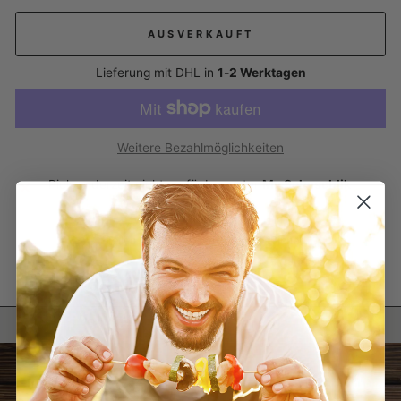
AUSVERKAUFT
Lieferung mit DHL in
1-2 Werktagen
Weitere Bezahlmöglichkeiten
Pickup derzeit nicht verfügbar unter
My Schaschlik
Auf
Auf
Auf
Teilen
Teilen
Pinnen
Facebook
X
Pinterest
teilen
twittern
pinnen