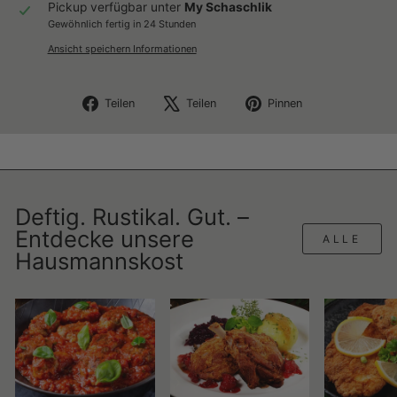
Pickup verfügbar unter
My Schaschlik
Gewöhnlich fertig in 24 Stunden
Ansicht speichern Informationen
Auf
Auf
Auf
Teilen
Teilen
Pinnen
Facebook
X
Pinterest
teilen
twittern
pinnen
Deftig. Rustikal. Gut. –
Entdecke unsere
ALLE
Hausmannskost