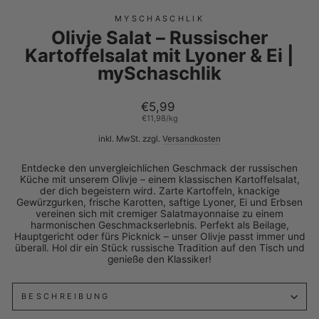
MYSCHASCHLIK
Olivje Salat – Russischer
Kartoffelsalat mit Lyoner & Ei |
mySchaschlik
Normaler
€5,99
Preis
€11,98
/
kg
inkl. MwSt. zzgl.
Versandkosten
Entdecke den unvergleichlichen Geschmack der russischen
Küche mit unserem Olivje – einem klassischen Kartoffelsalat,
der dich begeistern wird. Zarte Kartoffeln, knackige
Gewürzgurken, frische Karotten, saftige Lyoner, Ei und Erbsen
vereinen sich mit cremiger Salatmayonnaise zu einem
harmonischen Geschmackserlebnis. Perfekt als Beilage,
Hauptgericht oder fürs Picknick – unser Olivje passt immer und
überall. Hol dir ein Stück russische Tradition auf den Tisch und
genieße den Klassiker!
BESCHREIBUNG