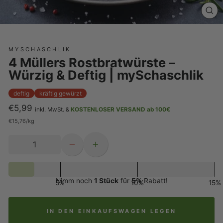
SCH
ES
MYSCHASCHLIK
4 Müllers Rostbratwürste –
Würzig & Deftig | mySchaschlik
deftig
kräftig gewürzt
€5,99
inkl. MwSt. &
KOSTENLOSER VERSAND ab 100€
Normaler
€15,76
/
kg
Preis
−
+
Nimm noch
1 Stück
für
5%
Rabatt!
5%
10%
15%
IN DEN EINKAUFSWAGEN LEGEN