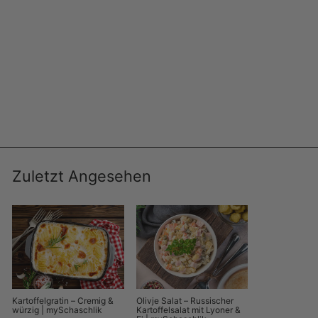
4 Müllers Rostbratwürste – Würzig & Deftig |
mySchaschlik
MYSCHASCHLIK
€5,99
€15,76/kg
Zuletzt Angesehen
Kartoffelgratin – Cremig &
Olivje Salat – Russischer
würzig | mySchaschlik
Kartoffelsalat mit Lyoner &