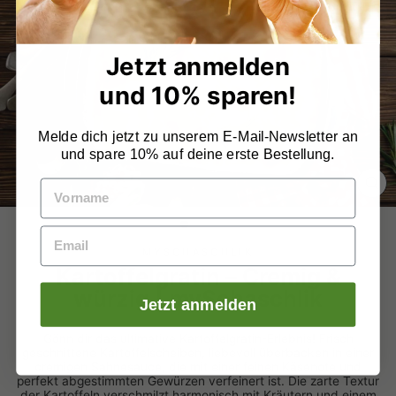
Jetzt anmelden
und 10% sparen!
Melde dich jetzt zu unserem E-Mail-Newsletter an
und spare 10% auf deine erste Bestellung.
SCH
ES
MYSCHASCHLIK
Kartoffelgratin – Cremig &
würzig | mySchaschlik
Jetzt anmelden
Gönn dir das ultimative Kartoffelgratin-Erlebnis! Frisch
geschnittene Kartoffelscheiben, liebevoll überbacken in einer
cremigen Sahnesauce, die mit einer feinen Käsenote und
perfekt abgestimmten Gewürzen verfeinert ist. Die zarte Textur
der Kartoffeln verschmilzt harmonisch mit Kräutern und einem