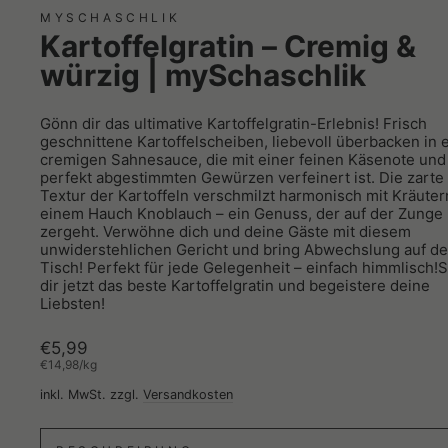
MYSCHASCHLIK
Kartoffelgratin – Cremig &
würzig | mySchaschlik
Gönn dir das ultimative Kartoffelgratin-Erlebnis! Frisch
geschnittene Kartoffelscheiben, liebevoll überbacken in 
cremigen Sahnesauce, die mit einer feinen Käsenote und
perfekt abgestimmten Gewürzen verfeinert ist. Die zarte
Textur der Kartoffeln verschmilzt harmonisch mit Kräute
einem Hauch Knoblauch – ein Genuss, der auf der Zunge
zergeht. Verwöhne dich und deine Gäste mit diesem
unwiderstehlichen Gericht und bring Abwechslung auf d
Tisch! Perfekt für jede Gelegenheit – einfach himmlisch!
dir jetzt das beste Kartoffelgratin und begeistere deine
Liebsten!
Normaler
€5,99
Preis
€14,98
/
kg
inkl. MwSt. zzgl.
Versandkosten