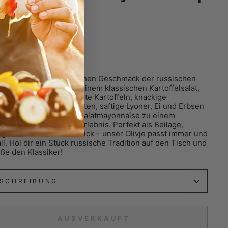
Schaschlik
aler
9
/
kg
MwSt. zzgl.
Versandkosten
cke den unvergleichlichen Geschmack der russischen
 mit unserem Olivje – einem klassischen Kartoffelsalat,
ich begeistern wird. Zarte Kartoffeln, knackige
zgurken, frische Karotten, saftige Lyoner, Ei und Erbsen
nen sich mit cremiger Salatmayonnaise zu einem
nischen Geschmackserlebnis. Perfekt als Beilage,
gericht oder fürs Picknick – unser Olivje passt immer und
ll. Hol dir ein Stück russische Tradition auf den Tisch und
ße den Klassiker!
SCHREIBUNG
AUSVERKAUFT