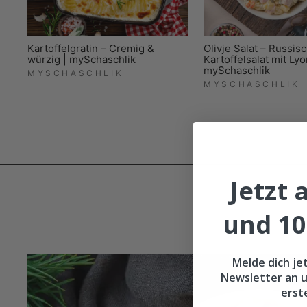
Kartoffelgratin – Cremig &
Olivje Salat – Russis
würzig | mySchaschlik
Kartoffelsalat mit Lyo
mySchaschlik
MYSCHASCHLIK
MYSCHASCHLIK
Jetzt
und 10
Melde dich je
Newsletter an u
erst