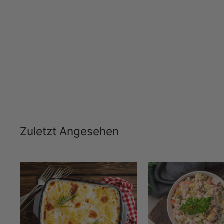
Mangalgrill 90 cm mit klappbaren Beinen
– robust & mobil | Aganjok
AGANJOK
€149,99
Zuletzt Angesehen