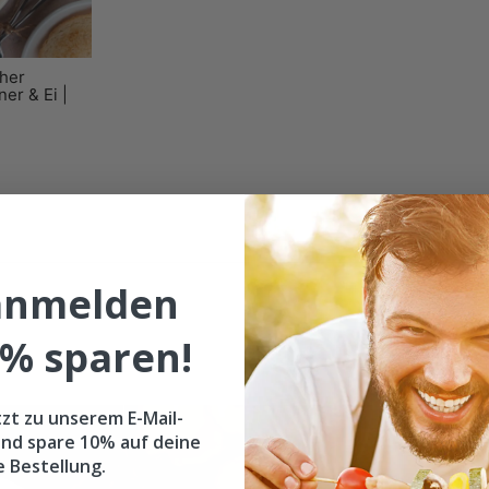
cher
ner & Ei |
 anmelden
% sparen!
MYS
tzt zu unserem E-Mail-
Ol
nd spare 10% auf deine
e Bestellung.
Ka