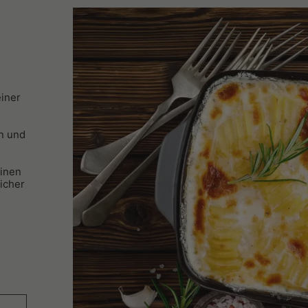
einer
rn und
einen
Sicher