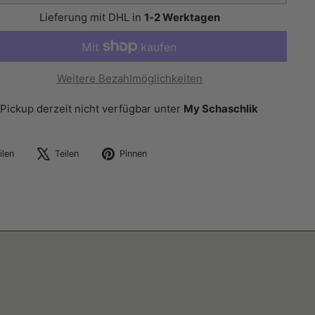
Lieferung mit DHL in
1-2 Werktagen
Weitere Bezahlmöglichkeiten
Pickup derzeit nicht verfügbar unter
My Schaschlik
Auf
Auf
Auf
ilen
Teilen
Pinnen
Facebook
X
Pinterest
teilen
twittern
pinnen