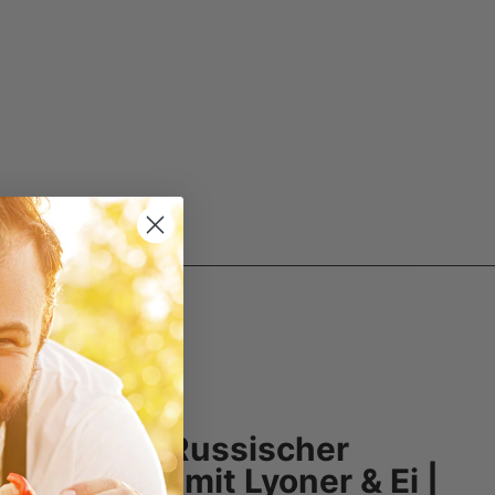
CHASCHLIK
ivje Salat – Russischer
rtoffelsalat mit Lyoner & Ei |