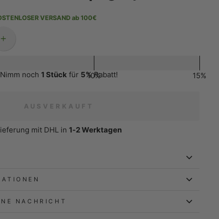
STENLOSER VERSAND ab 100€
+
Nimm noch
1 Stück
für
5%
Rabatt!
10%
15%
AUSVERKAUFT
ieferung mit DHL in
1-2 Werktagen
MATIONEN
INE NACHRICHT