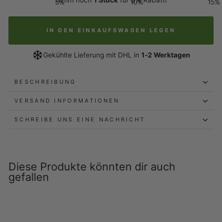
Nimm noch
1 Stück
für
5%
Rabatt!
5%
10%
15%
IN DEN EINKAUFSWAGEN LEGEN
Gekühlte Lieferung mit DHL in
1-2 Werktagen
BESCHREIBUNG
VERSAND INFORMATIONEN
SCHREIBE UNS EINE NACHRICHT
Diese Produkte könnten dir auch
gefallen