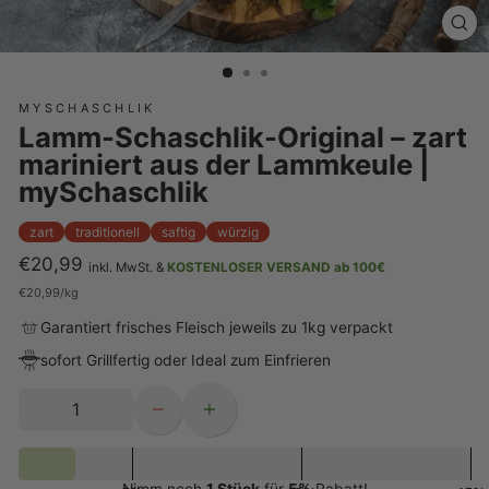
SCH
ES
MYSCHASCHLIK
Lamm-Schaschlik-Original – zart
mariniert aus der Lammkeule |
mySchaschlik
zart
traditionell
saftig
würzig
€20,99
inkl. MwSt. &
KOSTENLOSER VERSAND ab 100€
Normaler
€20,99
/
kg
Preis
Garantiert frisches Fleisch jeweils zu 1kg verpackt
sofort Grillfertig oder Ideal zum Einfrieren
−
+