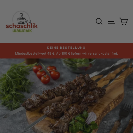
Direkt
zum
Inhalt
SUCHE
SEITE
E
DEINE BESTELLUNG
Pause
Mindestbestellwert 49 €. Ab 100 € liefern wir versandkostenfrei.
Diashow