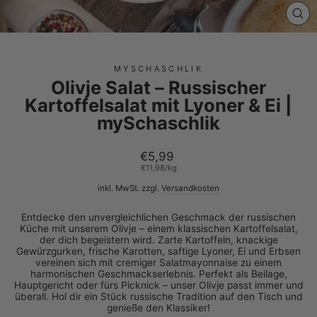
SCH
ES
MYSCHASCHLIK
Olivje Salat – Russischer
Kartoffelsalat mit Lyoner & Ei |
mySchaschlik
Normaler
€5,99
Preis
€11,98
/
kg
inkl. MwSt. zzgl.
Versandkosten
Entdecke den unvergleichlichen Geschmack der russischen
Küche mit unserem Olivje – einem klassischen Kartoffelsalat,
der dich begeistern wird. Zarte Kartoffeln, knackige
Gewürzgurken, frische Karotten, saftige Lyoner, Ei und Erbsen
vereinen sich mit cremiger Salatmayonnaise zu einem
harmonischen Geschmackserlebnis. Perfekt als Beilage,
Hauptgericht oder fürs Picknick – unser Olivje passt immer und
überall. Hol dir ein Stück russische Tradition auf den Tisch und
genieße den Klassiker!