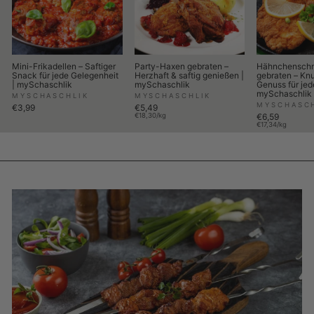
Mini-Frikadellen – Saftiger
Party-Haxen gebraten –
Hähnchenschn
Snack für jede Gelegenheit
Herzhaft & saftig genießen |
gebraten – Knu
| mySchaschlik
mySchaschlik
Genuss für jed
mySchaschlik
MYSCHASCHLIK
MYSCHASCHLIK
MYSCHASC
€3,99
€5,49
€18,30/kg
€6,59
€17,34/kg