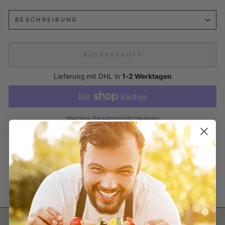
BESCHREIBUNG
AUSVERKAUFT
Lieferung mit DHL in
1-2 Werktagen
Weitere Bezahlmöglichkeiten
Pickup derzeit nicht verfügbar unter
My Schaschlik
Auf
Auf
Auf
Teilen
Teilen
Pinnen
Facebook
X
Pinterest
teilen
twittern
pinnen