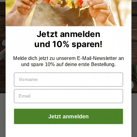
Jetzt anmelden
und 10% sparen!
Melde dich jetzt zu unserem E-Mail-Newsletter an
und spare 10% auf deine erste Bestellung.
SCH
ES
MYSCHASCHLIK
Kartoffelgratin – Cremig &
Jetzt anmelden
würzig | mySchaschlik