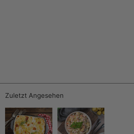
Lamm-Schaschlik-Original – zart mariniert
aus der Lammkeule | mySchaschlik
MYSCHASCHLIK
€20,99
€20,99/kg
Zuletzt Angesehen