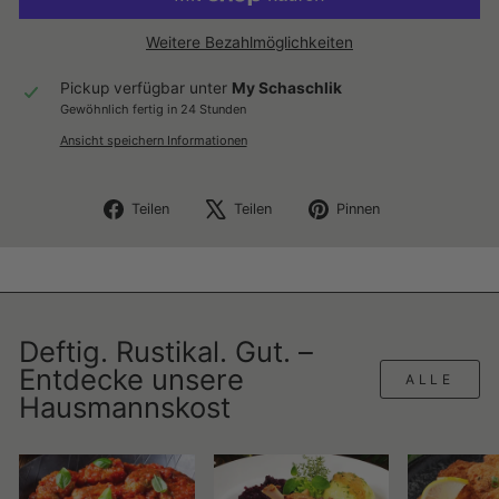
Weitere Bezahlmöglichkeiten
Pickup verfügbar unter
My Schaschlik
Gewöhnlich fertig in 24 Stunden
Ansicht speichern Informationen
Auf
Auf
Auf
Teilen
Teilen
Pinnen
Facebook
X
Pinterest
teilen
twittern
pinnen
Deftig. Rustikal. Gut. –
Entdecke unsere
ALLE
Hausmannskost