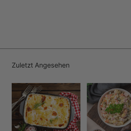
MYRIBKA
€5,99
€11,98/kg
Zuletzt Angesehen