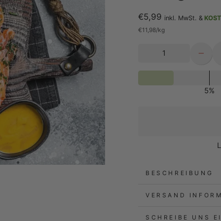
€5,99
inkl. MwSt. &
KOST
Normaler
€11,98
/
kg
Preis
−
5%
L
BESCHREIBUNG
VERSAND INFOR
SCHREIBE UNS E