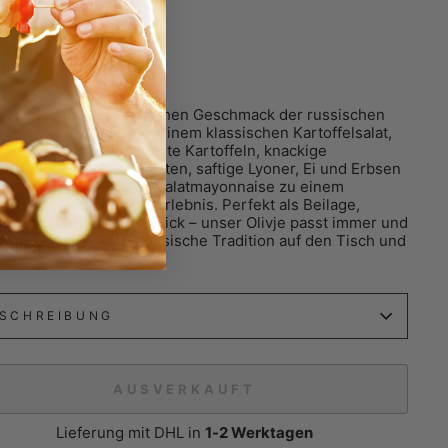
aler
9
/
kg
MwSt. zzgl.
Versandkosten
cke den unvergleichlichen Geschmack der russischen
 mit unserem Olivje – einem klassischen Kartoffelsalat,
ich begeistern wird. Zarte Kartoffeln, knackige
zgurken, frische Karotten, saftige Lyoner, Ei und Erbsen
nen sich mit cremiger Salatmayonnaise zu einem
nischen Geschmackserlebnis. Perfekt als Beilage,
gericht oder fürs Picknick – unser Olivje passt immer und
ll. Hol dir ein Stück russische Tradition auf den Tisch und
ße den Klassiker!
SCHREIBUNG
AUSVERKAUFT
Lieferung mit DHL in
1-2 Werktagen