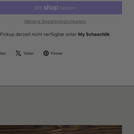
Weitere Bezahlmöglichkeiten
Pickup derzeit nicht verfügbar unter
My Schaschlik
Auf
Auf
Auf
ilen
Teilen
Pinnen
Facebook
X
Pinterest
teilen
twittern
pinnen