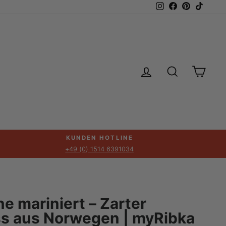
Instagram
Facebook
Pinterest
TikTok
EINLOGGEN
SUCHE
EIN
KUNDEN HOTLINE
+49 (0) 1514 6391034
 mariniert – Zarter
s aus Norwegen | myRibka