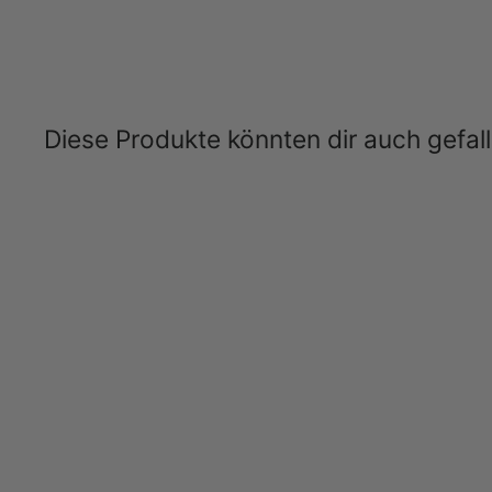
Diese Produkte könnten dir auch gefal
Ausverkauft
Lachsbäuche mariniert – Zarter
Fischgenuss aus Norwegen | myRibka