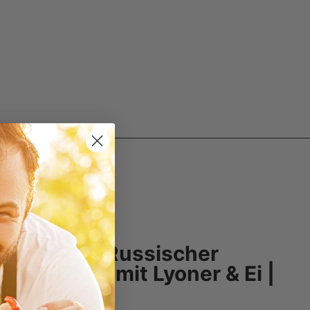
CHASCHLIK
ivje Salat – Russischer
rtoffelsalat mit Lyoner & Ei |
Schaschlik