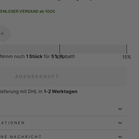
ENLOSER VERSAND ab 100€
+
Nimm noch
1 Stück
für
5%
Rabatt!
10%
15%
AUSVERKAUFT
ieferung mit DHL in
1-2 Werktagen
MATIONEN
INE NACHRICHT