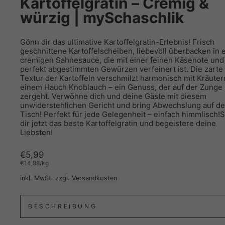
Kartoffelgratin – Cremig &
würzig | mySchaschlik
Gönn dir das ultimative Kartoffelgratin-Erlebnis! Frisch
geschnittene Kartoffelscheiben, liebevoll überbacken in 
cremigen Sahnesauce, die mit einer feinen Käsenote und
perfekt abgestimmten Gewürzen verfeinert ist. Die zarte
Textur der Kartoffeln verschmilzt harmonisch mit Kräute
einem Hauch Knoblauch – ein Genuss, der auf der Zunge
zergeht. Verwöhne dich und deine Gäste mit diesem
unwiderstehlichen Gericht und bring Abwechslung auf d
Tisch! Perfekt für jede Gelegenheit – einfach himmlisch!
dir jetzt das beste Kartoffelgratin und begeistere deine
Liebsten!
Normaler
€5,99
Preis
€14,98
/
kg
inkl. MwSt. zzgl.
Versandkosten
BESCHREIBUNG