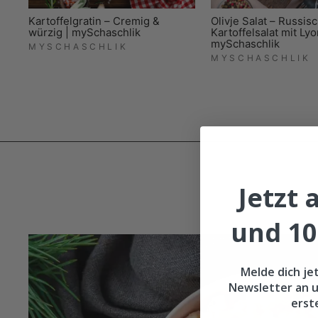
Kartoffelgratin – Cremig &
Olivje Salat – Russis
würzig | mySchaschlik
Kartoffelsalat mit Lyo
mySchaschlik
MYSCHASCHLIK
MYSCHASCHLIK
Jetzt
und 10
Melde dich je
Newsletter an u
erst