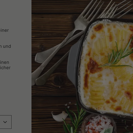
einer
rn und
einen
Sicher