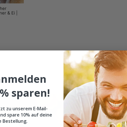
cher
ner & Ei |
 anmelden
% sparen!
MYS
Ol
tzt zu unserem E-Mail-
Ka
nd spare 10% auf deine
my
e Bestellung.