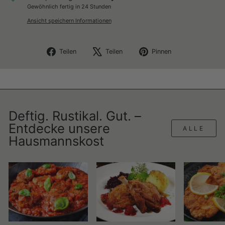
Gewöhnlich fertig in 24 Stunden
Ansicht speichern Informationen
Auf
Auf
Auf
Teilen
Teilen
Pinnen
Facebook
X
Pinterest
teilen
twittern
pinnen
Deftig. Rustikal. Gut. –
Entdecke unsere
ALLE
Hausmannskost