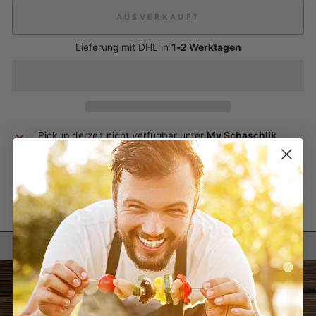
AUSVERKAUFT
Lieferung mit DHL in
1-2 Werktagen
Pickup derzeit nicht verfügbar unter
My Schaschlik
Auf
Auf
Auf
Teilen
Teilen
Pinnen
Facebook
X
Pinterest
teilen
twittern
pinnen