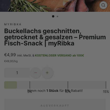
SCH
ES
MYRIBKA
Buckellachs geschnitten,
getrocknet & gesalzen – Premium
Fisch-Snack | myRibka
€4,99
inkl. MwSt. &
KOSTENLOSER VERSAND ab 100€
Normaler
€49,90
/
kg
Preis
−
+
Nimm noch
1 Stück
für
5%
Rabatt!
5%
10%
15%
AUSVERKAUFT