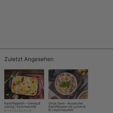
Buckellachs geschnitten, getrocknet &
gesalzen – Premium Fisch-Snack | myRibka
MYRIBKA
€4,99
€49,90/kg
Zuletzt Angesehen
Kartoffelgratin – Cremig &
Olivje Salat – Russischer
würzig | mySchaschlik
Kartoffelsalat mit Lyoner &
Ei | mySchaschlik
MYSCHASCHLIK