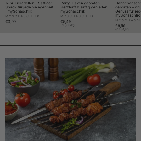
Mini-Frikadellen – Saftiger
Party-Haxen gebraten –
Hähnchenschn
Snack für jede Gelegenheit
Herzhaft & saftig genießen |
gebraten – Knu
| mySchaschlik
mySchaschlik
Genuss für jed
mySchaschlik
MYSCHASCHLIK
MYSCHASCHLIK
MYSCHASC
€3,99
€5,49
€18,30/kg
€6,59
€17,34/kg