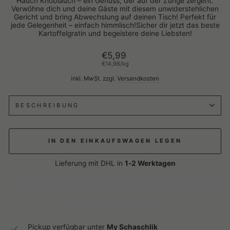
Hauch Knoblauch – ein Genuss, der auf der Zunge zergeht.
Verwöhne dich und deine Gäste mit diesem unwiderstehlichen
Gericht und bring Abwechslung auf deinen Tisch! Perfekt für
jede Gelegenheit – einfach himmlisch!Sicher dir jetzt das beste
Kartoffelgratin und begeistere deine Liebsten!
Normaler
€5,99
Preis
€14,98
/
kg
inkl. MwSt. zzgl.
Versandkosten
BESCHREIBUNG
IN DEN EINKAUFSWAGEN LEGEN
Lieferung mit DHL in
1-2 Werktagen
Pickup verfügbar unter
My Schaschlik