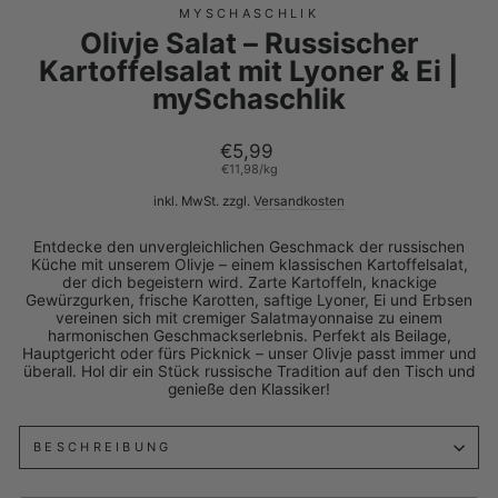
MYSCHASCHLIK
Olivje Salat – Russischer
Kartoffelsalat mit Lyoner & Ei |
mySchaschlik
Normaler
€5,99
Preis
€11,98
/
kg
inkl. MwSt. zzgl.
Versandkosten
Entdecke den unvergleichlichen Geschmack der russischen
Küche mit unserem Olivje – einem klassischen Kartoffelsalat,
der dich begeistern wird. Zarte Kartoffeln, knackige
Gewürzgurken, frische Karotten, saftige Lyoner, Ei und Erbsen
vereinen sich mit cremiger Salatmayonnaise zu einem
harmonischen Geschmackserlebnis. Perfekt als Beilage,
Hauptgericht oder fürs Picknick – unser Olivje passt immer und
überall. Hol dir ein Stück russische Tradition auf den Tisch und
genieße den Klassiker!
BESCHREIBUNG