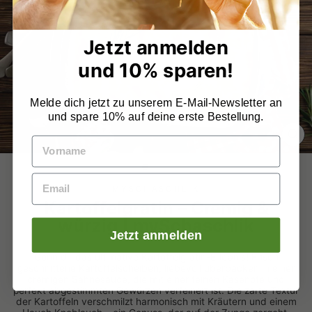
Jetzt anmelden
und 10% sparen!
Melde dich jetzt zu unserem E-Mail-Newsletter an
und spare 10% auf deine erste Bestellung.
SCH
ES
MYSCHASCHLIK
Kartoffelgratin – Cremig &
würzig | mySchaschlik
Jetzt anmelden
Gönn dir das ultimative Kartoffelgratin-Erlebnis! Frisch
geschnittene Kartoffelscheiben, liebevoll überbacken in einer
cremigen Sahnesauce, die mit einer feinen Käsenote und
perfekt abgestimmten Gewürzen verfeinert ist. Die zarte Textur
der Kartoffeln verschmilzt harmonisch mit Kräutern und einem