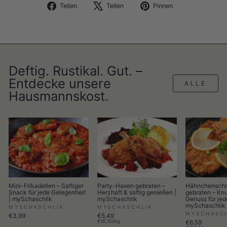
Auf
Auf
Auf
Teilen
Teilen
Pinnen
Facebook
X
Pinterest
teilen
twittern
pinnen
Deftig. Rustikal. Gut. –
Entdecke unsere
ALLE
Hausmannskost.
Mini-Frikadellen – Saftiger
Party-Haxen gebraten –
Hähnchenschn
Snack für jede Gelegenheit
Herzhaft & saftig genießen |
gebraten – Knu
| mySchaschlik
mySchaschlik
Genuss für jed
mySchaschlik
MYSCHASCHLIK
MYSCHASCHLIK
MYSCHASC
€3,99
€5,49
€18,30/kg
€6,59