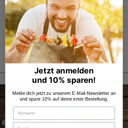
Lachs-Schaschlik!
Er ist wieder da – zart, saftig und perfekt mariniert:
Unser beliebter Lachs-Schaschlik ist ab sofort wieder
erhältlich – aber nur für kurze Zeit!
Ob auf dem Grill, in der Pfanne oder im Ofen – dieser
Schaschlik bringt echten Genuss auf den Teller.
⚠️ Schnell sein lohnt sich:
Nur solange der Vorrat reicht!
JETZT SICHERN GERINGER BESTAND
Jetzt anmelden
und 10% sparen!
Melde dich jetzt zu unserem E-Mail-Newsletter an
und spare 10% auf deine erste Bestellung.