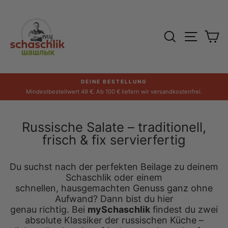
Direkt
zum
Inhalt
SUCHE
SEITE
E
DEINE BESTELLUNG
Pause
Mindestbestellwert 49 €. Ab 100 € liefern wir versandkostenfrei.
Diashow
Russische Salate – traditionell,
frisch & fix servierfertig
Du suchst nach der perfekten Beilage zu deinem
Schaschlik oder einem
schnellen, hausgemachten Genuss ganz ohne
Aufwand? Dann bist du hier
genau richtig. Bei
mySchaschlik
findest du zwei
absolute Klassiker der russischen Küche –